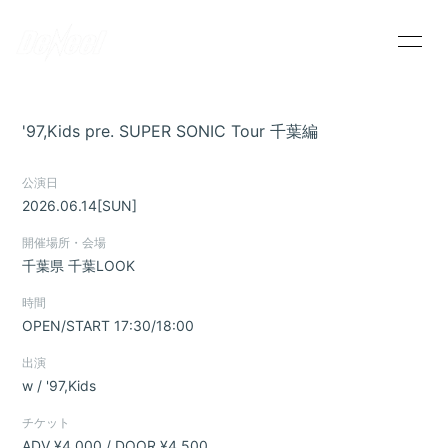
HOME
INFORMATION
'97,Kids pre. SUPER SONIC Tour 千葉編
SCHEDULE
PROFILE
公演日
VIDEO
DISCOGRAPHY
2026.06.14
[SUN]
DeNeel OFFICIAL STORE
CONTACT
開催場所・会場
千葉県
千葉LOOK
時間
OPEN/START 17:30/18:00
出演
w / '97,Kids
チケット
ADV ¥4,000 / DOOR ¥4,500