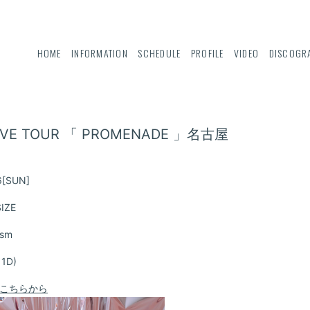
HOME
INFORMATION
SCHEDULE
PROFILE
VIDEO
DISCOGR
LIVE TOUR 「 PROMENADE 」名古屋
6
[SUN]
SIZE
ism
＋1D)
こちらから