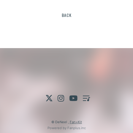
BACK
© DeNeel ,
Fan+Kit
Powered by Fanplus.inc